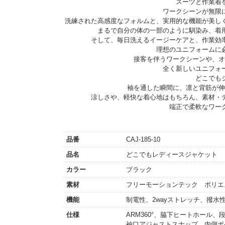
スーツと作業着
ワークシーンが無限
洗練された高感度なフォルムと、実用的な機能が美し
まるで自分の体の一部のように馴染み、着
そして、毎日洗えるイージーケアと、作業効
理想のユニフォームに必
接客を伴うワークシーンや、オ
全く新しいユニフォ
どこでも
袖を通した瞬間に、凛と背筋が伸
涼しさや、軽快な着心地はもちろん、素材・
端正で柔軟なワー
品番
CAJ-185-10
品名
どこでもレディースジャケット
カラー
ブラック
素材
フリーモーションテック ポリエス
機能
制電性、2wayストレッチ、撥水
仕様
ARM360°、脇下ヒートホール
袖口アジャストスナップ、内側ポ