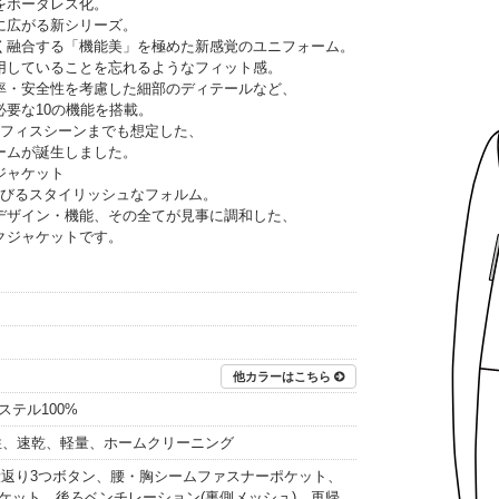
をボーダレス化。
に広がる新シリーズ。
く融合する「機能美」を極めた新感覚のユニフォーム。
用していることを忘れるようなフィット感。
率・安全性を考慮した細部のディテールなど、
要な10の機能を搭載。
フィスシーンまでも想定した、
ームが誕生しました。
ジャケット
びるスタイリッシュなフォルム。
デザイン・機能、その全てが見事に調和した、
クジャケットです。
他カラーはこちら
テル100%
性、速乾、軽量、ホームクリーニング
、段返り3つボタン、腰・胸シームファスナーポケット、
ケット、後ろベンチレーション(裏側メッシュ)、再帰