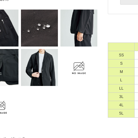
SS
S
M
L
LL
3L
4L
5L
Eメー
プライバ