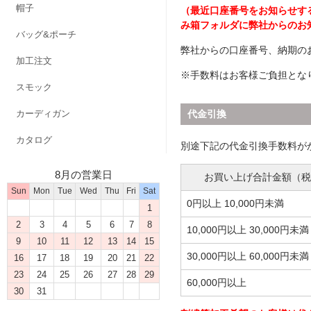
帽子
（最近口座番号をお知らせす
み箱フォルダに弊社からのお
バッグ&ポーチ
弊社からの口座番号、納期の
加工注文
※手数料はお客様ご負担とな
スモック
カーディガン
代金引換
カタログ
別途下記の代金引換手数料が
8月の営業日
お買い上げ合計金額（税
Sun
Mon
Tue
Wed
Thu
Fri
Sat
0円以上 10,000円未満
1
2
3
4
5
6
7
8
10,000円以上 30,000円未満
9
10
11
12
13
14
15
30,000円以上 60,000円未満
16
17
18
19
20
21
22
23
24
25
26
27
28
29
60,000円以上
30
31