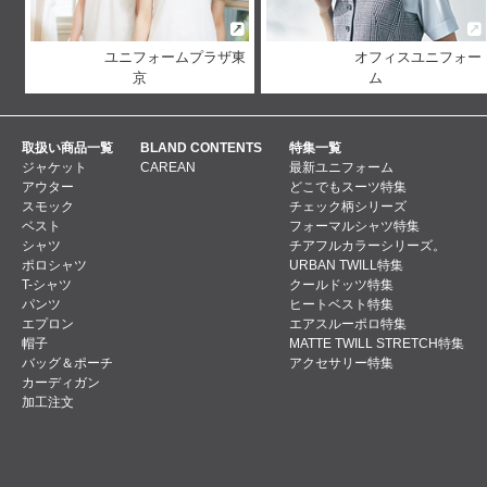
ユニフォームプラザ東
オフィスユニフォー
京
ム
取扱い商品一覧
BLAND CONTENTS
特集一覧
ジャケット
CAREAN
最新ユニフォーム
アウター
どこでもスーツ特集
スモック
チェック柄シリーズ
ベスト
フォーマルシャツ特集
シャツ
チアフルカラーシリーズ。
ポロシャツ
URBAN TWILL特集
T-シャツ
クールドッツ特集
パンツ
ヒートベスト特集
エプロン
エアスルーポロ特集
帽子
MATTE TWILL STRETCH特集
バッグ＆ポーチ
アクセサリー特集
カーディガン
加工注文