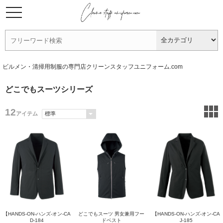
ビルメン・清掃用制服の専門店クリーンスタッフユニフォーム.com
どこでもスーツシリーズ
12
アイテム
【HANDS-ON-ハンズ-オン-CA
どこでもスーツ 男女兼用フー
【HANDS-ON-ハンズ-オン-CA
D-184
ドベスト
J-185