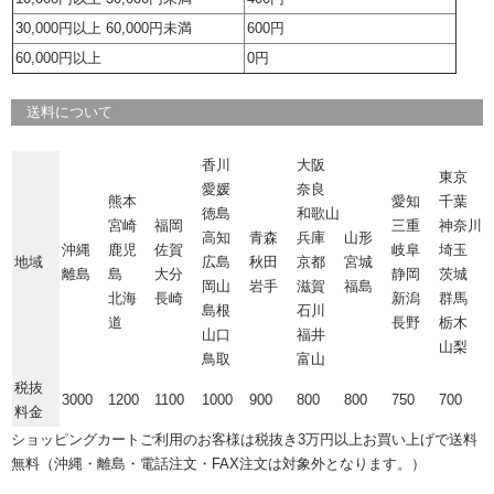
30,000円以上 60,000円未満
600円
60,000円以上
0円
送料について
香川
大阪
東京
愛媛
奈良
熊本
愛知
千葉
徳島
和歌山
宮崎
福岡
三重
神奈川
高知
青森
兵庫
山形
沖縄
鹿児
佐賀
岐阜
埼玉
地域
広島
秋田
京都
宮城
離島
島
大分
静岡
茨城
岡山
岩手
滋賀
福島
北海
長崎
新潟
群馬
島根
石川
道
長野
栃木
山口
福井
山梨
鳥取
富山
税抜
3000
1200
1100
1000
900
800
800
750
700
料金
ショッピングカートご利用のお客様は税抜き3万円以上お買い上げで送料
無料（沖縄・離島・電話注文・FAX注文は対象外となります。）