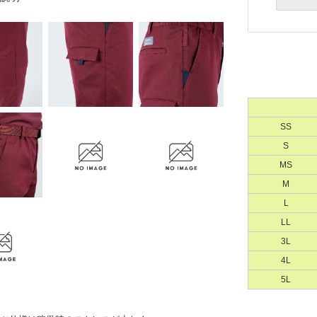
SS
S
MS
M
L
LL
3L
4L
Eメー
5L
プライバ