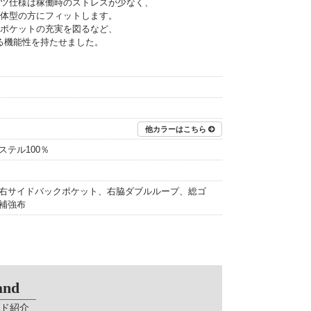
ツ仕様は稼働時のストレスが少なく、
体型の方にフィットします。
ポケットの充実を図るなど、
る機能性を持たせました。
他カラーはこちら
テル100％
右サイドバックポケット、右脇ダブルループ、総ゴ
補強布
and
ド紹介