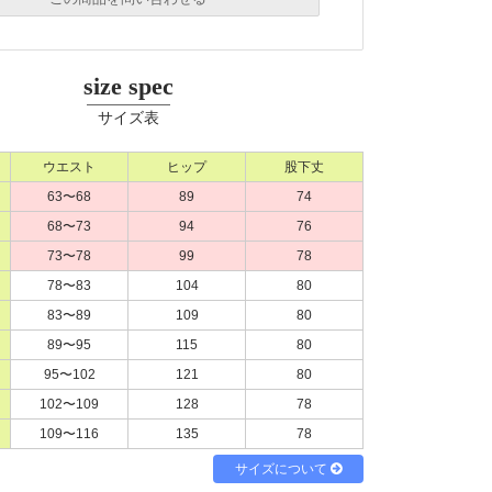
必須
必須
size spec
必須
サイズ表
必須
ウエスト
ヒップ
股下丈
63〜68
89
74
68〜73
94
76
73〜78
99
78
78〜83
104
80
必須
83〜89
109
80
89〜95
115
80
95〜102
121
80
102〜109
128
78
ル
電話
どちらでもよい
109〜116
135
78
シーポリシーをご確認ください。
サイズについて