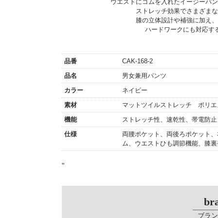
ウエストにゴムを入れたイージーパン
ストレッチ効果でさまざまな
膝の立体設計や補強に加え、
ハードワークにも対応す
品番
CAK-168-2
品名
男女兼用パンツ
カラー
ネイビー
素材
マットツイルストレッチ ポリエス
機能
ストレッチ性、速乾性、帯電防止
仕様
両腰ポケット、両後ろポケット、
ム、ウエストひも調節機能、膝裏
"
br
ブラン