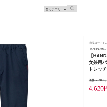
[商品コード ] CA
HANDS-ON
【HAND
女兼用パ
トレッチ
価格 7,700円
4,620