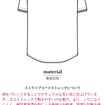
material
素材説明
ストライプコードストレッチについて
綿をブレンドすることでナチュラルな見た目に仕上げていま
り
す。
ヨコストレッチで動きやすいのも魅力。
また、シワになり
保
にくく、耐塩素系漂白剤による色抜けを軽減。
清潔な印象を保