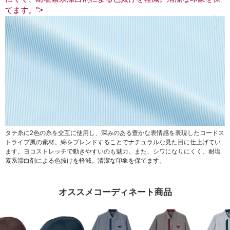
てます。
">
ス
タテ糸に2色の糸を交互に使用し、深みのある豊かな表情感を表現したコードス
い
トライプ風の素材。
綿をブレンドすることでナチュラルな見た目に仕上げてい
塩
ます。
ヨコストレッチで動きやすいのも魅力。
また、シワになりにくく、耐塩
素系漂白剤による色抜けを軽減。
清潔な印象を保てます。
オススメコーディネート商品