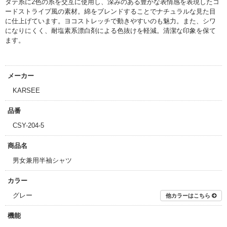
タテ糸に2色の糸を交互に使用し、深みのある豊かな表情感を表現したコ
ードストライプ風の素材。
綿をブレンドすることでナチュラルな見た目
に仕上げています。
ヨコストレッチで動きやすいのも魅力。
また、シワ
になりにくく、耐塩素系漂白剤による色抜けを軽減。
清潔な印象を保て
ます。
メーカー
KARSEE
品番
CSY-204-5
商品名
男女兼用半袖シャツ
カラー
グレー
他カラーはこちら
機能