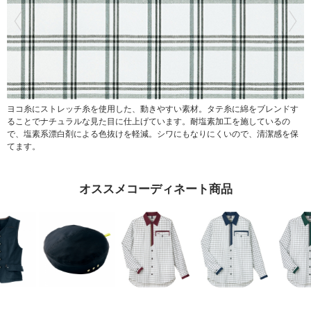
す
ヨコ糸にストレッチ糸を使用した、動きやすい素材。
タテ糸に綿をブレンドす
ることでナチュラルな見た目に仕上げています。
耐塩素加工を施しているの
保
で、塩素系漂白剤による色抜けを軽減。
シワにもなりにくいので、清潔感を保
てます。
オススメコーディネート商品